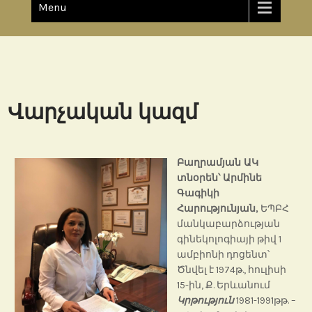
Menu
Վարչական կազմ
Բաղրամյան ԱԿ
տնօրեն՝ Արմինե
Գագիկի
Հարությունյան,
ԵՊԲՀ
մանկաբարձության
գինեկոլոգիայի թիվ 1
ամբիոնի դոցենտ՝
Ծնվել է 1974թ., հուլիսի
15-ին, Ք. Երևանում
Կրթություն
1981-1991թթ. –