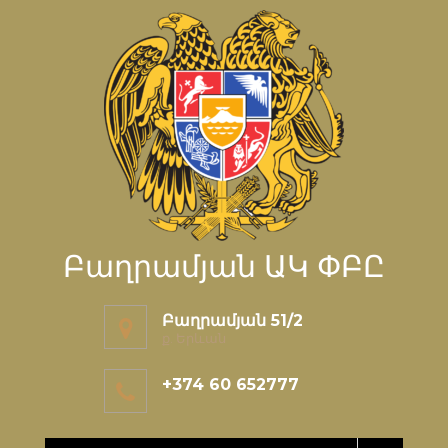
Բաղրամյան ԱԿ ՓԲԸ
Բաղրամյան 51/2
ք. Երևան
+374 60 652777