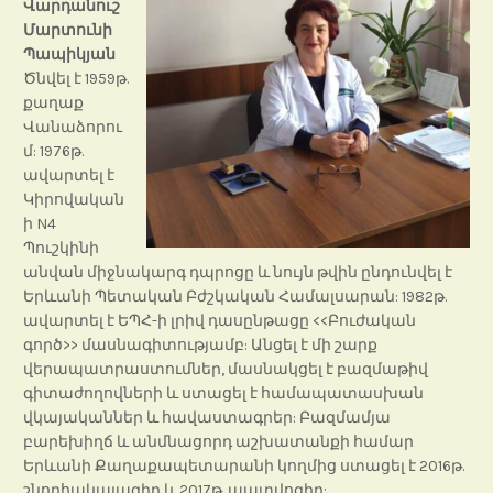
Վարդանուշ
Մարտունի
Պապիկյան
Ծնվել է 1959թ.
քաղաք
Վանաձորու
մ: 1976թ.
ավարտել է
Կիրովական
ի N4
Պուշկինի
անվան միջնակարգ դպրոցը և նույն թվին ընդունվել է
Երևանի Պետական Բժշկական Համալսարան: 1982թ.
ավարտել է ԵՊՀ-ի լրիվ դասընթացը <<Բուժական
գործ>> մասնագիտությամբ: Անցել է մի շարք
վերապատրաստումներ, մասնակցել է բազմաթիվ
գիտաժողովների և ստացել է համապատասխան
վկայականներ և հավաստագրեր: Բազմամյա
բարեխիղճ և անմնացորդ աշխատանքի համար
Երևանի Քաղաքապետարանի կողմից ստացել է 2016թ.
շնորհակալագիր և 2017թ. պատվոգիր: