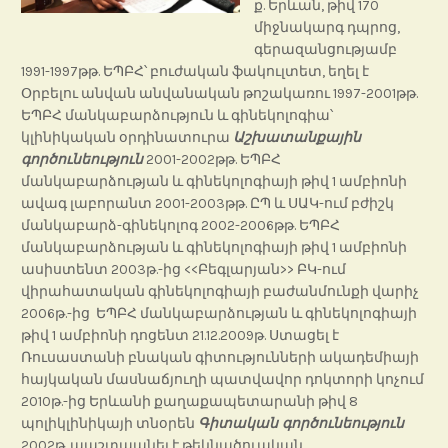
ք. Երևան, թիվ 170
միջնակարգ դպրոց,
գերազանցությամբ
1991-1997թթ. ԵՊԲՀ՝ բուժական ֆակուլտետ, եղել է
Օրբելու անվան անվանական թոշակառու 1997-2001թթ.
ԵՊԲՀ մանկաբարձություն և գինեկոլոգիա՝
կլինիկական օրդինատուրա
Աշխատանքային
գործունեություն
2001-2002թթ. ԵՊԲՀ
մանկաբարձության և գինեկոլոգիայի թիվ 1 ամբիոնի
ավագ լաբորանտ 2001-2003թթ. ԸՊ և ՍԱԿ-ում բժիշկ
մանկաբարձ-գինեկոլոգ 2002-2006թթ. ԵՊԲՀ
մանկաբարձության և գինեկոլոգիայի թիվ 1 ամբիոնի
ասիստենտ 2003թ.-ից <<Բեգլարյան>> ԲԿ-ում
վիրահատական գինեկոլոգիայի բաժանմունքի վարիչ
2006թ.-ից ԵՊԲՀ մանկաբարձության և գինեկոլոգիայի
թիվ 1 ամբիոնի դոցենտ 21.12.2009թ. Ստացել է
Ռուսաստանի բնական գիտությունների ակադեմիայի
հայկական մասնաճյուղի պատվավոր դոկտորի կոչում
2010թ.-ից Երևանի քաղաքապետարանի թիվ 8
պոլիկլինիկայի տնօրեն
Գիտական գործունեություն
2002թ. պաշտպանել է թեկնածուական