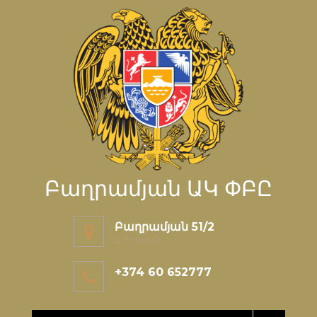
Բաղրամյան ԱԿ ՓԲԸ
Բաղրամյան 51/2
ք. Երևան
+374 60 652777