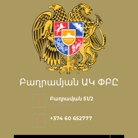
Բաղրամյան ԱԿ ՓԲԸ
Բաղրամյան 51/2
ք. Երևան
+374 60 652777