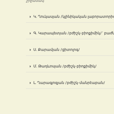
շրջանակ:
Կ. Ղուկասյան /կլինիկական լաբորատորիա
Գ. Կարապետյան /բժիշկ-բիոքիմիկ/` բաժ
Ս. Քարամյան /ցիտոլոգ/
Մ. Թադևոսյան /բժիշկ-բիոքիմիկ/
Լ. Ղարագյոզյան /բժիշկ-մանրէաբան/