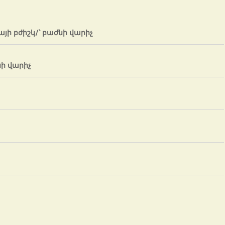
յի բժիշկ/՝ բաժնի վարիչ
նի վարիչ