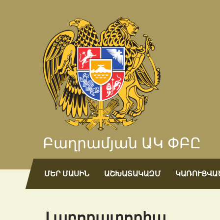
Բաղրամյան ԱԿ ՓԲԸ
ՄԵՐ ՄԱՍԻՆ
ԱՇԽԱՏԱԿԱԶՄ
ԿԱՌՈՒՑՎԱ
Լաբորատորիա