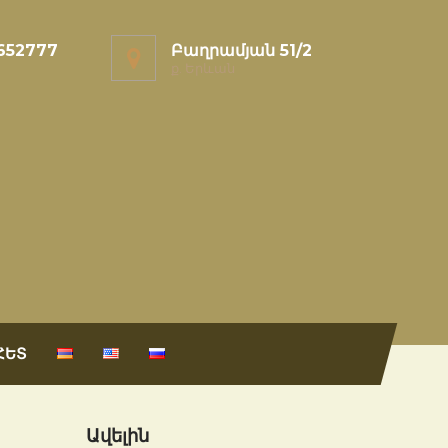
652777
Բաղրամյան 51/2
ք. Երևան
ՀԵՏ
Ավելին