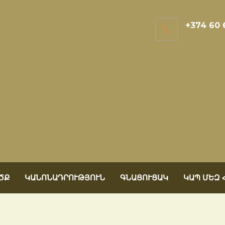
+374 60 
ԾՔ
ԿԱՆՈՆԱԴՐՈՒԹՅՈՒՆ
ԳՆԱՑՈՒՑԱԿ
ԿԱՊ ՄԵԶ 