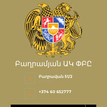
Բաղրամյան ԱԿ ՓԲԸ
Բաղրամյան 51/2
ք. Երևան
+374 60 652777